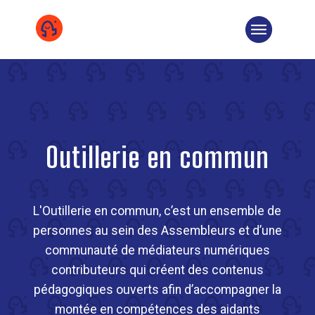
COOPÉRATIVE
ÉQUIPE
CHIFFRES
DEVENIR SOCIÉTAIRE
Outillerie en commun
TÉMOIGNAGE
MISSIONS
L'Outillerie en commun, c’est un ensemble de
SOLUTIONS
personnes au sein des Assembleurs et d’une
SUR LE TERRAIN
communauté de médiateurs numériques
contributeurs qui créent des contenus
NOS COMMUNS
pédagogiques ouverts afin d’accompagner la
montée en compétences des aidants