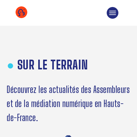
COOPÉRATIVE
ÉQUIPE
CHIFFRES
DEVENIR SOCIÉTAIRE
●
SUR LE TERRAIN
TÉMOIGNAGE
MISSIONS
Découvrez les actualités des Assembleurs
SOLUTIONS
et de la médiation numérique en Hauts-
SUR LE TERRAIN
de-France.
NOS COMMUNS