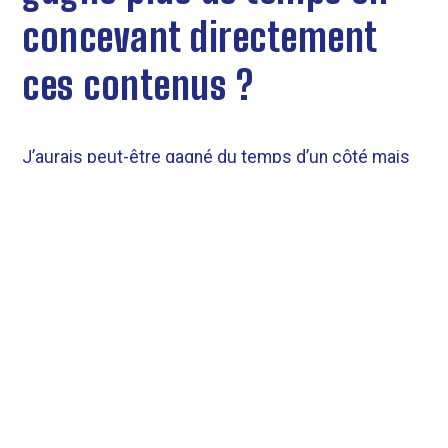
concevant directement
ces contenus ?
J’aurais peut-être gagné du temps d’un côté mais
en termes de dynamique et de capacité à aborder
ces notions avec un côté fun et ludique, cela
n’aurait pas du tout été pareil. J’ai bien vu l'intérêt
du travail d’expertise réalisé par les Assembleurs.
Ce qui a fait 50% de la réussite de la formation, ce
sont ces contenus pédagogiques : j’ai eu des
retours extrêmement positifs des participants !
Découvrez les communs pédagogiques créés par
les Assembleurs